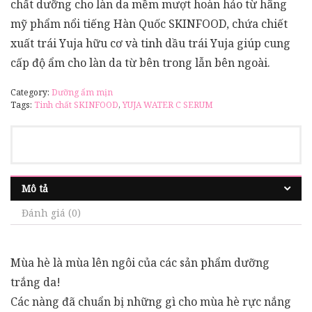
chất dưỡng cho làn da mềm mượt hoàn hảo từ hãng
mỹ phẩm nổi tiếng Hàn Quốc SKINFOOD, chứa chiết
xuất trái Yuja hữu cơ và tinh dầu trái Yuja giúp cung
cấp độ ẩm cho làn da từ bên trong lẫn bên ngoài.
Category:
Dưỡng ẩm mịn
Tags:
Tinh chất SKINFOOD
,
YUJA WATER C SERUM
Mô tả
Đánh giá (0)
Mùa hè là mùa lên ngôi của các sản phẩm dưỡng
trắng da!
Các nàng đã chuẩn bị những gì cho mùa hè rực nắng