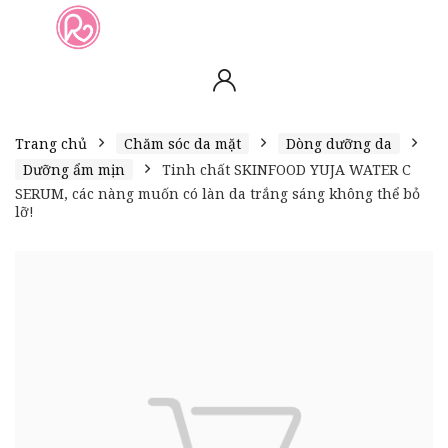
slot online
slot online
bento4d
bento4d
bento4d
bento4d
bento4d
bento4d
bento4d
toto togel
slot gacor
toto slot
slot resmi
toto slot
toto slot
Trang chủ
Chăm sóc da mặt
Dòng dưỡng da
Dưỡng ẩm mịn
Tinh chất SKINFOOD YUJA WATER C
SERUM, các nàng muốn có làn da trắng sáng không thể bỏ
lỡ!