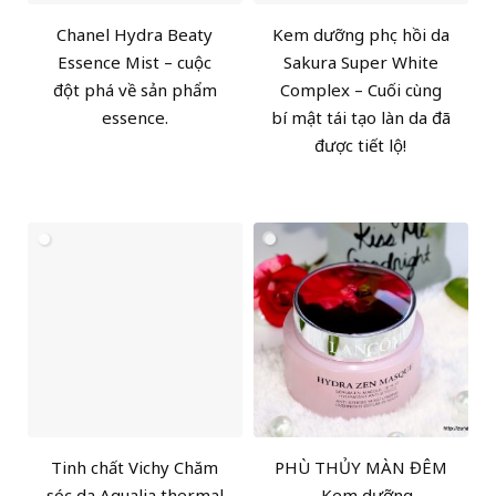
Chanel Hydra Beaty
Kem dưỡng phục hồi da
Essence Mist – cuộc
Sakura Super White
đột phá về sản phẩm
Complex – Cuối cùng
essence.
bí mật tái tạo làn da đã
được tiết lộ!
Tinh chất Vichy Chăm
PHÙ THỦY MÀN ĐÊM
sóc da Aqualia thermal
– Kem dưỡng