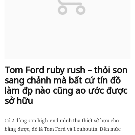
Tom Ford ruby rush – thỏi son
sang chảnh mà bất cứ tín đồ
làm đẹp nào cũng ao ước được
sở hữu
Có 2 dòng son high-end mình tha thiết sở hữu cho
bằng được, đó là Tom Ford và Louboutin. Đến mức