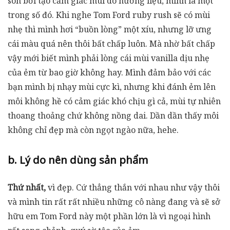
son bởi tạo cảm giác mùi do hương liệu, mình là một
trong số đó. Khi nghe Tom Ford ruby rush sẽ có mùi
nhẹ thì mình hơi “buồn lòng” một xíu, nhưng lỡ ưng
cái màu quá nên thôi bất chấp luôn. Mà nhờ bất chấp
vậy mới biết mình phải lòng cái mùi vanilla dịu nhẹ
của ẻm từ bao giờ không hay. Mình đảm bảo với các
bạn mình bị nhạy mùi cực kì, nhưng khi đánh ẻm lên
môi không hề có cảm giác khó chịu gì cả, mùi tự nhiên
thoang thoảng chứ không nồng dai. Dần dần thấy môi
không chỉ đẹp mà còn ngọt ngào nữa, hehe.
b. Lý do nên dùng sản phẩm
Thứ nhất,
vì đẹp. Cứ thẳng thắn với nhau như vậy thôi
và mình tin rất rất nhiều những cô nàng đang và sẽ sở
hữu em Tom Ford này một phần lớn là vì ngoại hình