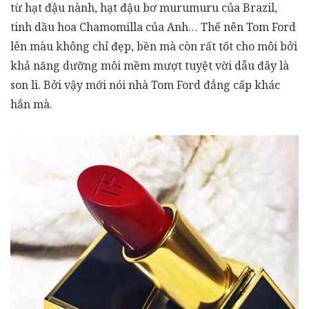
từ hạt đậu nành, hạt đậu bơ murumuru của Brazil,
tinh dầu hoa Chamomilla của Anh… Thế nên Tom Ford
lên màu không chỉ đẹp, bền mà còn rất tốt cho môi bởi
khả năng dưỡng môi mềm mượt tuyệt vời dẫu đây là
son lì. Bởi vậy mới nói nhà Tom Ford đẳng cấp khác
hẳn mà.