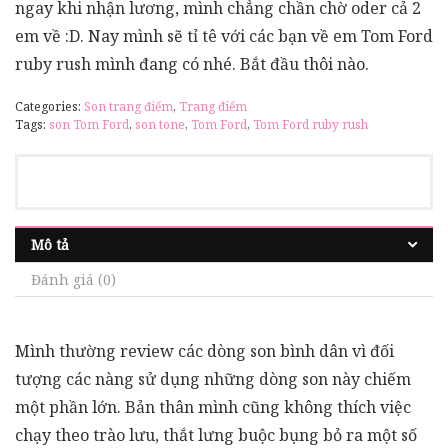
ngay khi nhận lương, mình chẳng chần chờ oder cả 2
em về :D. Nay mình sẽ tỉ tê với các bạn về em Tom Ford
ruby rush mình đang có nhé. Bắt đầu thôi nào.
Categories:
Son trang điểm
,
Trang điểm
Tags:
son Tom Ford
,
son tone
,
Tom Ford
,
Tom Ford ruby rush
Mô tả
Đánh giá (0)
Mình thường review các dòng son bình dân vì đối
tượng các nàng sử dụng những dòng son này chiếm
một phần lớn. Bản thân mình cũng không thích việc
chạy theo trào lưu, thắt lưng buộc bụng bỏ ra một số