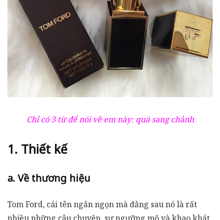
Chỉ có 3 từ để nói về em này: quá sang chảnh
1. Thiết kế
a. Về thương hiệu
Tom Ford, cái tên ngắn ngọn mà đằng sau nó là rất
nhiều những câu chuyện, sự ngưỡng mộ và khao khát.