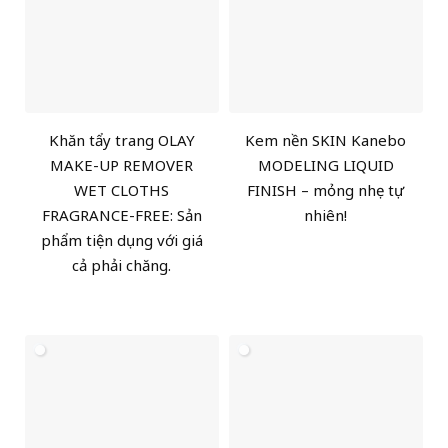
Khăn tẩy trang OLAY
Kem nền SKIN Kanebo
MAKE-UP REMOVER
MODELING LIQUID
WET CLOTHS
FINISH – mỏng nhẹ tự
FRAGRANCE-FREE: Sản
nhiên!
phẩm tiện dụng với giá
cả phải chăng.