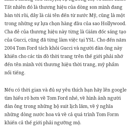
Tất nhiên đó là thương hiệu của dòng son mình đang
bàn tới rồi, đây là cái tên đến từ nước Mỹ, cũng là một
trong những sự lựa chọn hàng đầu của sao Hollywood.
Cha đẻ của thương hiệu này từng là Giám đốc sáng tạo
của Gucci, cũng đã từng làm việc tại YSL. Cho đến năm
2004 Tom Ford tách khỏi Gucci và người đàn ông này
khiến cho các tín đồ thời trang trên thế giới phải nhớ
đến tên mình với thương hiệu thời trang, mỹ phẩm
nổi tiếng.
Nếu có thời gian và đủ sự yêu thích bạn hãy lên google
tìm hiểu rõ hơn về Tom Ford nhé, về hình ảnh người
đàn ông trong những bộ suit lịch lãm, về ý nghĩa
những dòng nước hoa và về cả quá trình Tom Form
khiến cả thế giới phải ngưỡng mộ.