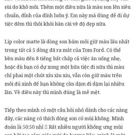
sùi do khô môi. Thêm một điều nữa là màu son lên siêu
chuẩn, đỉnh của đỉnh luôn ý. Em này mà dùng để đi dự
tiệc đêm thì thôi khỏi bàn cãi về độ đẹp nữa.
Lip color matte là dòng son bám môi giữ màu lâu nhất
trong tất cả 5 dòng đã ra mắt của Tom Ford. Có thể
bền màu đến 8 tiếng bất chấp cả việc ăn uống nhẹ,
hoặc dù bạn có dự xong một bữa tiệc đi nữa thì màu
chỉ phai một chút xíu xìu xiu, vẫn còn giữ màu trên
môi đủ xinh để bạn không cần dặm đi dặm lại nhiều
lần. Về điều này thì mình đúng là mê mệt.
Tiếp theo mình có một câu hỏi nhỏ dành cho các nàng
đây, các nàng có thích dòng son có mùi không. Mình
đoán là 50:50 nhỉ  Rất nhiều người không ưng mùi