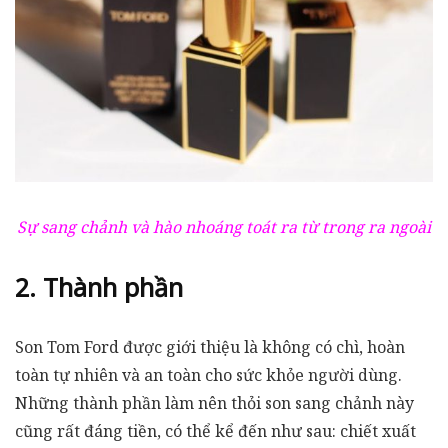
Sự sang chảnh và hào nhoáng toát ra từ trong ra ngoài
2. Thành phần
Son Tom Ford được giới thiệu là không có chì, hoàn
toàn tự nhiên và an toàn cho sức khỏe người dùng.
Những thành phần làm nên thỏi son sang chảnh này
cũng rất đáng tiền, có thể kể đến như sau: chiết xuất