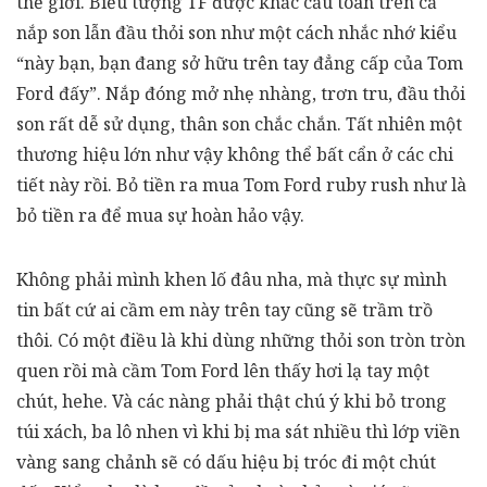
thế giới. Biểu tượng TF được khắc cầu toàn trên cả
nắp son lẫn đầu thỏi son như một cách nhắc nhớ kiểu
“này bạn, bạn đang sở hữu trên tay đẳng cấp của Tom
Ford đấy”. Nắp đóng mở nhẹ nhàng, trơn tru, đầu thỏi
son rất dễ sử dụng, thân son chắc chắn. Tất nhiên một
thương hiệu lớn như vậy không thể bất cẩn ở các chi
tiết này rồi. Bỏ tiền ra mua Tom Ford ruby rush như là
bỏ tiền ra để mua sự hoàn hảo vậy.
Không phải mình khen lố đâu nha, mà thực sự mình
tin bất cứ ai cầm em này trên tay cũng sẽ trầm trồ
thôi. Có một điều là khi dùng những thỏi son tròn tròn
quen rồi mà cầm Tom Ford lên thấy hơi lạ tay một
chút, hehe. Và các nàng phải thật chú ý khi bỏ trong
túi xách, ba lô nhen vì khi bị ma sát nhiều thì lớp viền
vàng sang chảnh sẽ có dấu hiệu bị tróc đi một chút