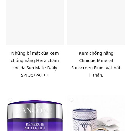
Những bí mật của kem
Kem chống nắng
chống nắng Hera chăm
Clinique Mineral
sóc da Sun Mate Daily
Sunscreen Fluid, vật bất
SPF35/PA+++
li thân.