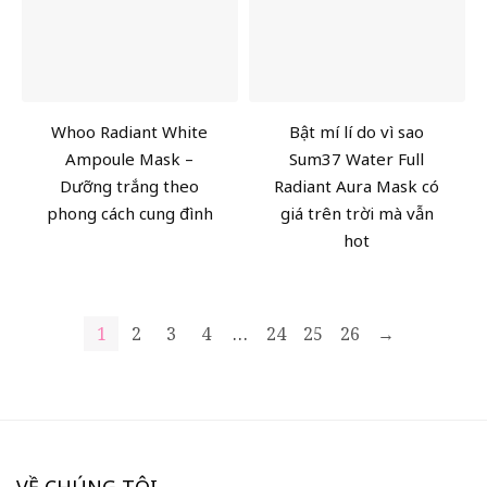
Whoo Radiant White
Bật mí lí do vì sao
Ampoule Mask –
Sum37 Water Full
Dưỡng trắng theo
Radiant Aura Mask có
phong cách cung đình
giá trên trời mà vẫn
hot
1
2
3
4
…
24
25
26
→
VỀ CHÚNG TÔI