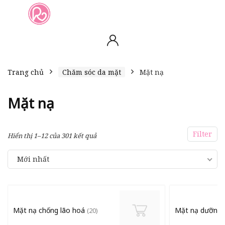
slot online
slot online
bento4d
bento4d
bento4d
bento4d
bento4d
bento4d
bento4d
toto togel
slot gacor
toto slot
slot resmi
toto slot
toto slot
Trang chủ
Chăm sóc da mặt
Mặt nạ
Mặt nạ
Filter
Hiển thị 1–12 của 301 kết quả
Mới nhất
Mặt nạ chống lão hoá
Mặt nạ dưỡng
(20)