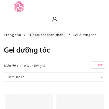
slot online
slot online
bento4d
bento4d
bento4d
bento4d
bento4d
bento4d
bento4d
toto togel
slot gacor
toto slot
slot resmi
toto slot
toto slot
Trang chủ
Chăm sóc toàn thân
Gel dưỡng tóc
Gel dưỡng tóc
Filter
Hiển thị 1–12 của 16 kết quả
Mới nhất