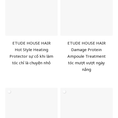
ETUDE HOUSE HAIR
ETUDE HOUSE HAIR
Hot Style Heating
Damage Protein
Protector sự cố khi làm
Ampoule Treatment
tóc chỉ là chuyện nhỏ
tóc mượt vượt ngày
nắng