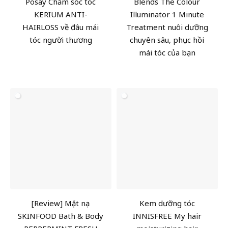
Posay Chăm sóc tóc
Blends The Colour
KERIUM ANTI-
Illuminator 1 Minute
HAIRLOSS về đâu mái
Treatment nuôi dưỡng
tóc người thương
chuyên sâu, phục hồi
mái tóc của bạn
[Review] Mặt nạ
Kem dưỡng tóc
SKINFOOD Bath & Body
INNISFREE My hair