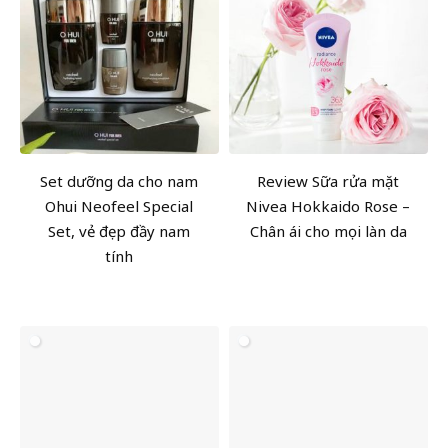
Set dưỡng da cho nam
Review Sữa rửa mặt
Ohui Neofeel Special
Nivea Hokkaido Rose –
Set, vẻ đẹp đầy nam
Chân ái cho mọi làn da
tính