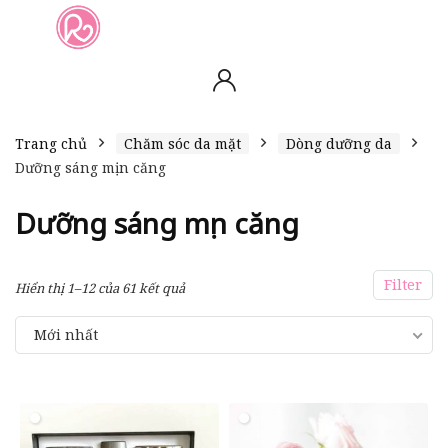
slot online
slot online
bento4d
bento4d
bento4d
bento4d
bento4d
bento4d
bento4d
toto togel
slot gacor
toto slot
slot resmi
toto slot
toto slot
Trang chủ
Chăm sóc da mặt
Dòng dưỡng da
Dưỡng sáng mịn căng
Dưỡng sáng mịn căng
Filter
Hiển thị 1–12 của 61 kết quả
Mới nhất