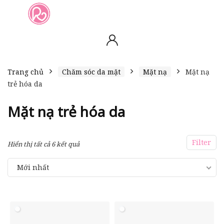
slot online
slot online
bento4d
bento4d
bento4d
bento4d
bento4d
bento4d
bento4d
toto togel
slot gacor
toto slot
slot resmi
toto slot
toto slot
Trang chủ
Chăm sóc da mặt
Mặt nạ
Mặt nạ
trẻ hóa da
Mặt nạ trẻ hóa da
Filter
Hiển thị tất cả 6 kết quả
Mới nhất