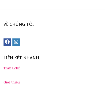
VỀ CHÚNG TÔI
LIÊN KẾT NHANH
Trang chủ
Giới thiệu