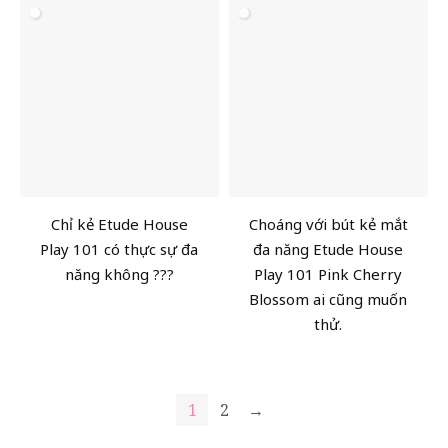
Chỉ kẻ Etude House
Choáng với bút kẻ mắt
Play 101 có thực sự đa
đa năng Etude House
năng không ???
Play 101 Pink Cherry
Blossom ai cũng muốn
thử.
1
2
→