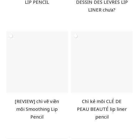
LIP PENCIL
DESSIN DES LEVRES LIP
LINER chưa?
[REVIEW] chì vẽ viền
Chì kẻ môi CLÉ DE
môi Smoothing Lip
PEAU BEAUTÉ lip liner
Pencil
pencil