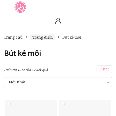
slot online
slot online
bento4d
bento4d
bento4d
bento4d
bento4d
bento4d
bento4d
toto togel
slot gacor
toto slot
slot resmi
toto slot
toto slot
Trang chủ
Trang điểm
Bút kẻ môi
Bút kẻ môi
Filter
Hiển thị 1–12 của 17 kết quả
Mới nhất