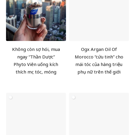
Không còn sợ hói, mua
Ogx Argan Oil Of
ngay “Thần Dược”
Morocco “cứu tinh” cho
Phyto Viên uống kích
mái tóc của hàng triệu
thích mọc tóc, móng
phụ nữ trên thế giới