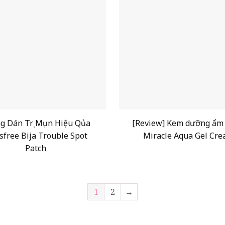
g Dán Trị Mụn Hiệu Qủa
[Review] Kem dưỡng ẩm
sfree Bija Trouble Spot
Miracle Aqua Gel Cre
Patch
1
2
→