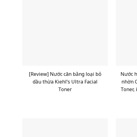
[Review] Nước cân bằng loại bỏ
Nước h
dầu thừa Kiehl’s Ultra Facial
nhờn C
Toner
Toner, 