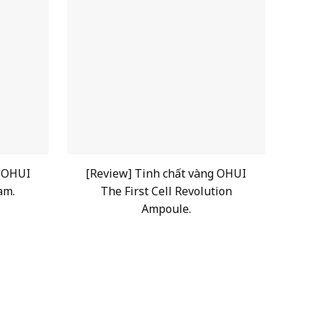
 OHUI
[Review] Tinh chất vàng OHUI
am.
The First Cell Revolution
Ampoule.