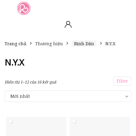
slot online
slot online
bento4d
bento4d
bento4d
bento4d
bento4d
bento4d
bento4d
toto togel
slot gacor
toto slot
slot resmi
toto slot
toto slot
Trang chủ
Thương hiệu
Bình Dân
N.Y.X
N.Y.X
Filter
Hiển thị 1–12 của 16 kết quả
Mới nhất