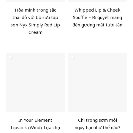
Hòa mình trong sắc
Whipped Lip & Cheek
thái đỏ với bộ sưu tập
Souffle – Bí quyết mang
son Nyx Simply Red Lip
đến gương mặt tươi tắn
Cream
In Your Element
Chì trong sơm môi
Lipstick (Wind)-Lựa chọn
nguy hại như thế nào?