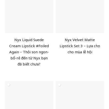
Nyx Liquid Suede
Nyx Velvet Matte
Cream Lipstick #Foiled
Lipstick Set 3 – Lựa chọn
Again – Thỏi son ngon-
cho mùa lễ hội
bổ-rẻ đến từ Nyx bạn
đã biết chưa?