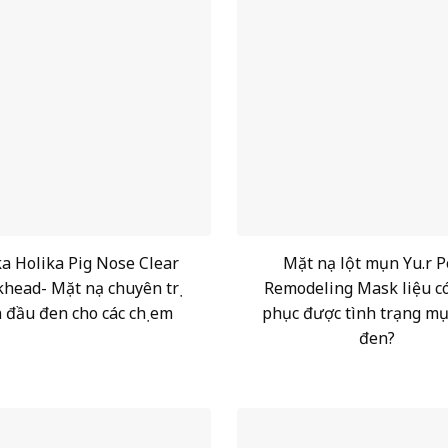
ka Holika Pig Nose Clear
Mặt nạ lột mụn Yu.r P
khead- Mặt nạ chuyên trị
Remodeling Mask liệu c
 đầu đen cho các chị em
phục được tình trạng m
đen?