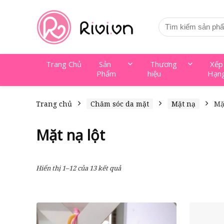
Trang Chủ
Sản
Thương
Xếp
Phẩm
hiệu
Hạn
Trang chủ
Chăm sóc da mặt
Mặt nạ
Mặ
Mặt nạ lột
Hiển thị 1–12 của 13 kết quả