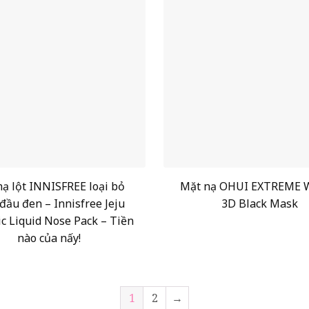
ạ lột INNISFREE loại bỏ
Mặt nạ OHUI EXTREME 
đầu đen – Innisfree Jeju
3D Black Mask
ic Liquid Nose Pack – Tiền
nào của nấy!
1
2
→