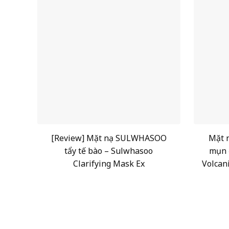
[Review] Mặt nạ SULWHASOO
Mặt n
tẩy tế bào – Sulwhasoo
mụn 
Clarifying Mask Ex
Volcan