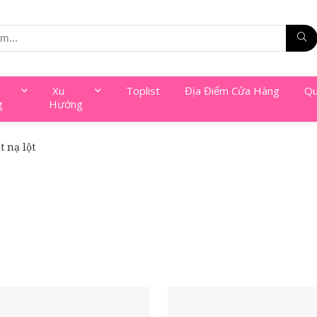
Xu
Toplist
Địa Điểm Cửa Hàng
Qu
g
Hướng
t nạ lột