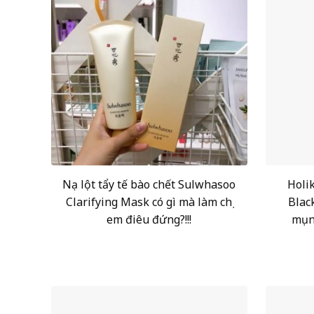
Nạ lột tẩy tế bào chết Sulwhasoo
Holi
Clarifying Mask có gì mà làm chị
Blac
em điêu đứng?!!!
mụn