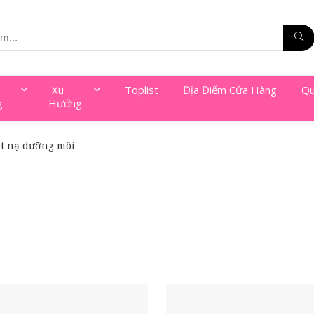
Xu
Toplist
Địa Điểm Cửa Hàng
Qu
g
Hướng
t nạ dưỡng môi