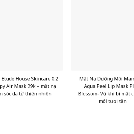
 Etude House Skincare 0.2
Mặt Nạ Dưỡng Môi Ma
py Air Mask 29k – mặt nạ
Aqua Peel Lip Mask P
m sóc da từ thiên nhiên
Blossom- Vũ khí bí mật c
môi tươi tắn