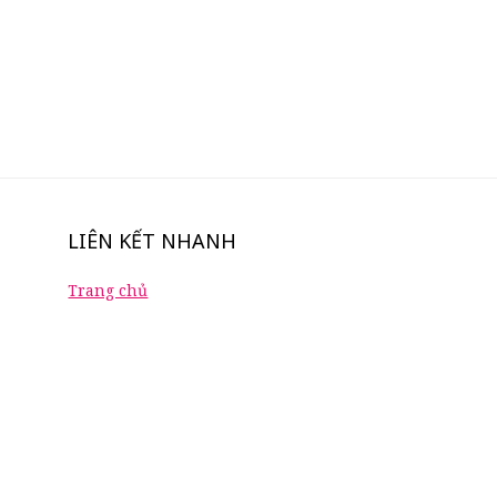
LIÊN KẾT NHANH
Trang chủ
Giới thiệu