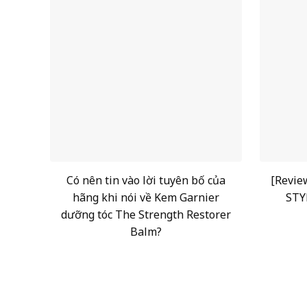
Có nên tin vào lời tuyên bố của
[Revi
hãng khi nói về Kem Garnier
STY
dưỡng tóc The Strength Restorer
Balm?