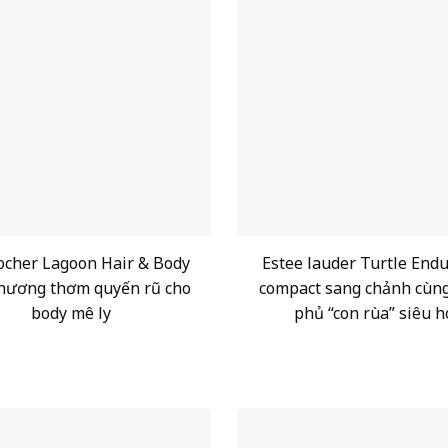
ocher Lagoon Hair & Body
Estee lauder Turtle End
hương thơm quyến rũ cho
compact sang chảnh cùn
body mê ly
phủ “con rùa” siêu h