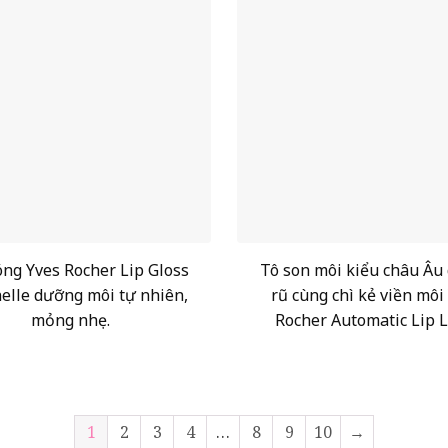
ng Yves Rocher Lip Gloss
Tô son môi kiểu châu Âu
elle dưỡng môi tự nhiên,
rũ cùng chì kẻ viền môi
mỏng nhẹ.
Rocher Automatic Lip L
1
2
3
4
…
8
9
10
→