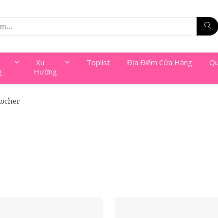
Xu
Toplist
Địa Điểm Cửa Hàng
Qu
g
Hướng
Rocher