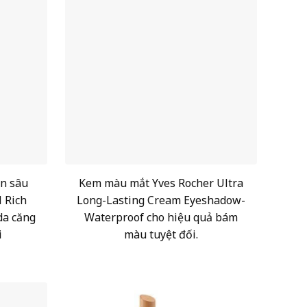
n sâu
Kem màu mắt Yves Rocher Ultra
 Rich
Long-Lasting Cream Eyeshadow-
da căng
Waterproof cho hiệu quả bám
i
màu tuyệt đối.