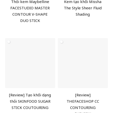
Thỏi kem Maybelline
Kem tạo khối Missha
FACESTUDIO MASTER
The Style Sheer Fluid
CONTOUR V-SHAPE
Shading
DUO STICK
[Review] Tạo khối dạng
[Review]
thỏi SKINFOOD SUGAR
THEFACESHOP CC
STICK COUTOURING
CONTOURING