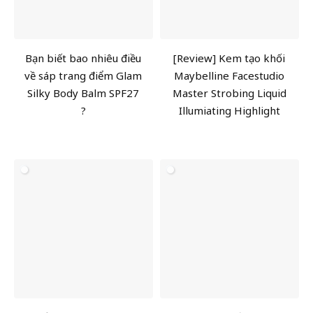
Bạn biết bao nhiêu điều
[Review] Kem tạo khối
về sáp trang điểm Glam
Maybelline Facestudio
Silky Body Balm SPF27
Master Strobing Liquid
?
Illumiating Highlight