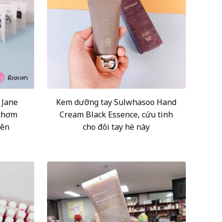
 Jane
Kem dưỡng tay Sulwhasoo Hand
 thơm
Cream Black Essence, cứu tinh
iên
cho đôi tay hè này