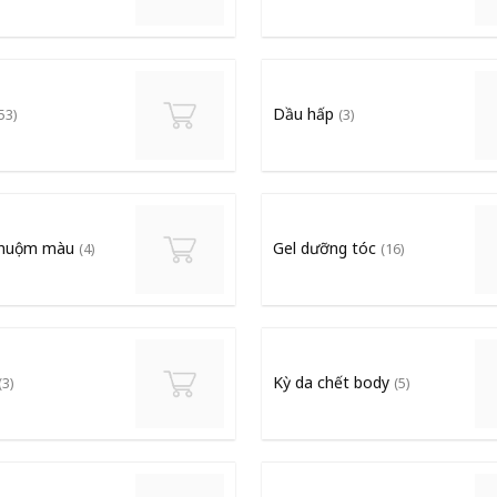
Dầu hấp
53)
(3)
nhuộm màu
Gel dưỡng tóc
(4)
(16)
Kỳ da chết body
(3)
(5)