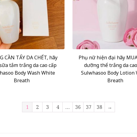
 CẦN TẨY DA CHẾT, hãy
Phụ nữ hiện đại hãy MU
sữa tắm trắng da cao cấp
dưỡng thể trắng da cao
hasoo Body Wash White
Sulwhasoo Body Lotion 
Breath
Breath
1
2
3
4
…
36
37
38
→