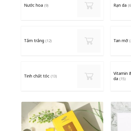
Nước hoa
Rạn da
(9)
(6
Tắm trắng
Tan mỡ
(12)
(
Vitamin 
Tinh chất tóc
(13)
da
(15)