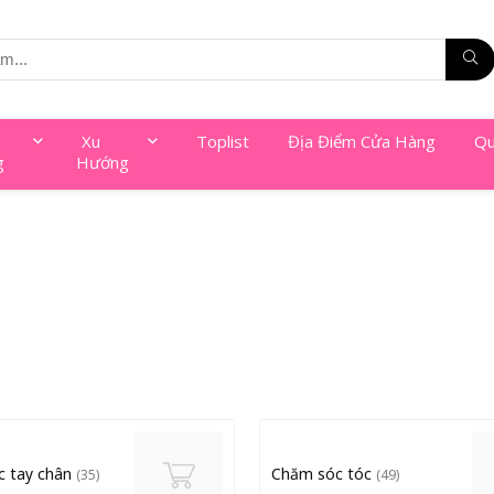
Xu
Toplist
Địa Điểm Cửa Hàng
Qu
g
Hướng
c tay chân
Chăm sóc tóc
(35)
(49)