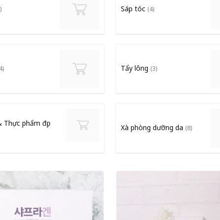
Sáp tóc
)
(4)
Tẩy lông
4)
(3)
& Thực phẩm đẹp
Xà phòng dưỡng da
(8)