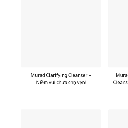
Murad Clarifying Cleanser –
Murad
Niềm vui chưa chọn vẹn!
Cleans