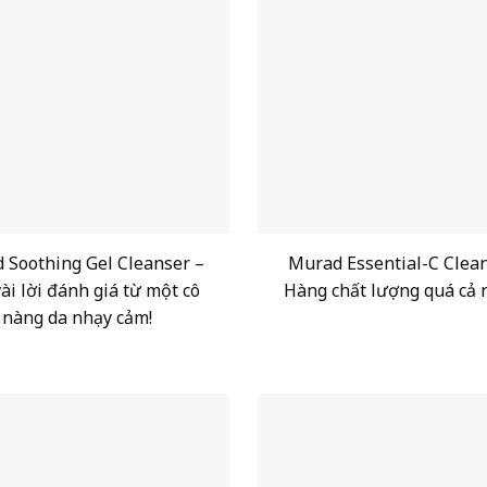
 Soothing Gel Cleanser –
Murad Essential-C Clea
ài lời đánh giá từ một cô
Hàng chất lượng quá cả n
nàng da nhạy cảm!