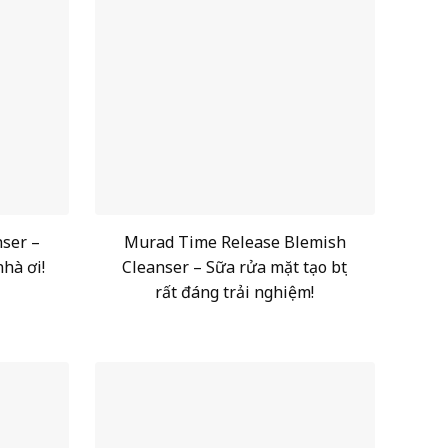
nser –
Murad Time Release Blemish
hà ơi!
Cleanser – Sữa rửa mặt tạo bọt
rất đáng trải nghiệm!