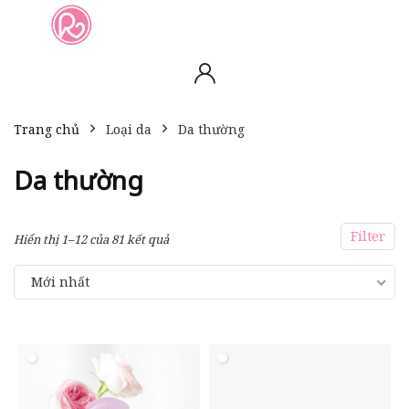
slot online
slot online
bento4d
bento4d
bento4d
bento4d
bento4d
bento4d
bento4d
toto togel
slot gacor
toto slot
slot resmi
toto slot
toto slot
Trang chủ
Loại da
Da thường
Da thường
Filter
Hiển thị 1–12 của 81 kết quả
Mới nhất