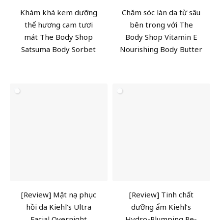
Khám khá kem dưỡng
Chăm sóc làn da từ sâu
thể hương cam tươi
bên trong với The
mát The Body Shop
Body Shop Vitamin E
Satsuma Body Sorbet
Nourishing Body Butter
[Review] Mặt nạ phục
[Review] Tinh chất
hồi da Kiehl’s Ultra
dưỡng ẩm Kiehl’s
Facial Overnight
Hydro-Plumping Re-