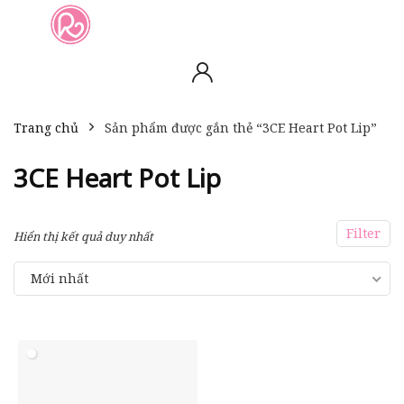
slot online
slot online
bento4d
bento4d
bento4d
bento4d
bento4d
bento4d
bento4d
toto togel
slot gacor
toto slot
slot resmi
toto slot
toto slot
Trang chủ
Sản phẩm được gắn thẻ “3CE Heart Pot Lip”
3CE Heart Pot Lip
Filter
Hiển thị kết quả duy nhất
Mới nhất