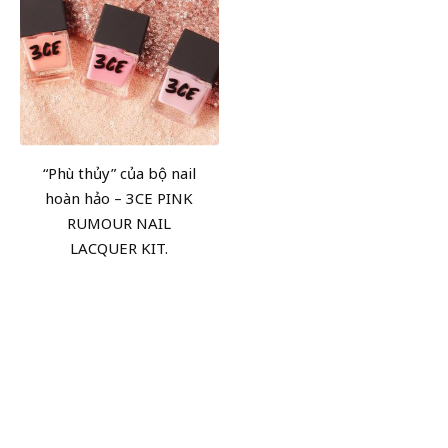
“Phù thủy” của bộ nail
hoàn hảo – 3CE PINK
RUMOUR NAIL
LACQUER KIT.