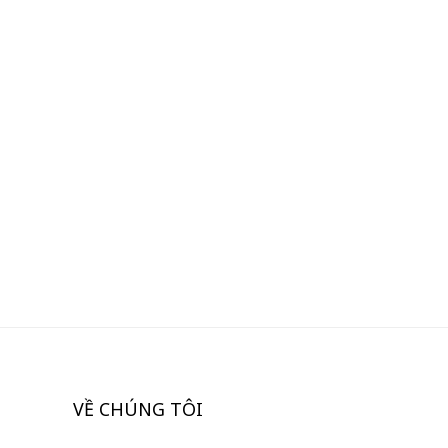
VỀ CHÚNG TÔI