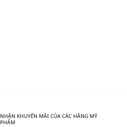
NHẬN KHUYẾN MÃI CỦA CÁC HÃNG MỸ
PHẨM