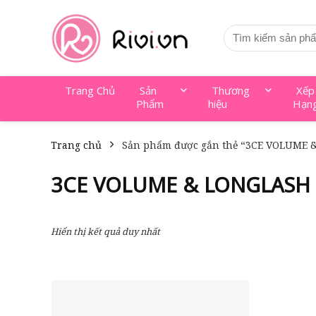
Trang Chủ
Sản
Thương
Xếp
Phẩm
hiệu
Hạn
Trang chủ
Sản phẩm được gắn thẻ “3CE VOLUME
3CE VOLUME & LONGLASH
Hiển thị kết quả duy nhất