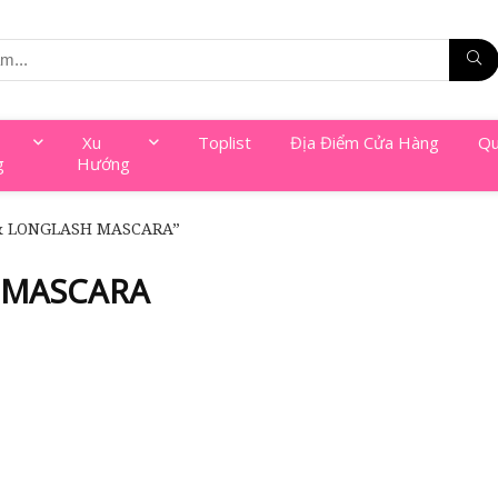
Xu
Toplist
Địa Điểm Cửa Hàng
Qu
g
Hướng
 & LONGLASH MASCARA”
 MASCARA