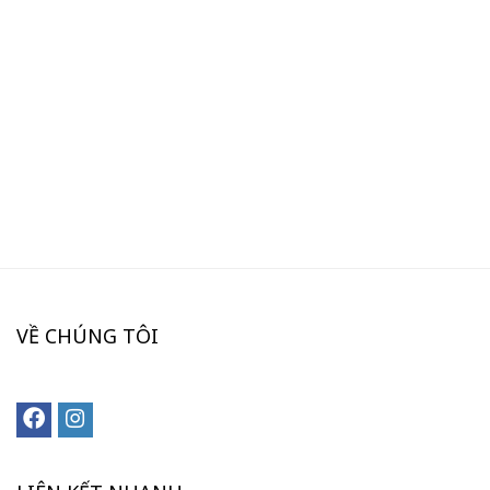
VỀ CHÚNG TÔI