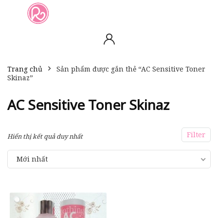
slot online
slot online
bento4d
bento4d
bento4d
bento4d
bento4d
bento4d
bento4d
toto togel
slot gacor
toto slot
slot resmi
toto slot
toto slot
Trang chủ
Sản phẩm được gắn thẻ “AC Sensitive Toner
Skinaz”
AC Sensitive Toner Skinaz
Filter
Hiển thị kết quả duy nhất
Mới nhất