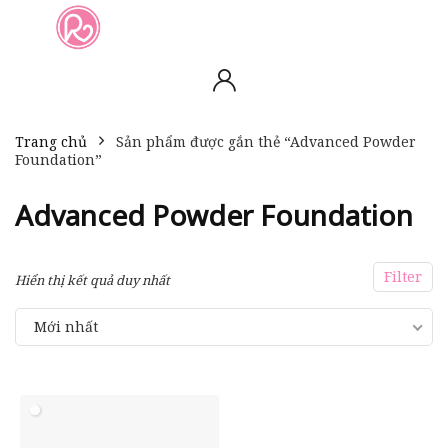
slot online
slot online
bento4d
bento4d
bento4d
bento4d
bento4d
bento4d
bento4d
toto togel
slot gacor
toto slot
slot resmi
toto slot
toto slot
Trang chủ
Sản phẩm được gắn thẻ “Advanced Powder
Foundation”
Advanced Powder Foundation
Filter
Hiển thị kết quả duy nhất
Mới nhất