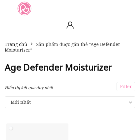
slot online
slot online
bento4d
bento4d
bento4d
bento4d
bento4d
bento4d
bento4d
toto togel
slot gacor
toto slot
slot resmi
toto slot
toto slot
Trang chủ
Sản phẩm được gắn thẻ “Age Defender
Moisturizer”
Age Defender Moisturizer
Filter
Hiển thị kết quả duy nhất
Mới nhất