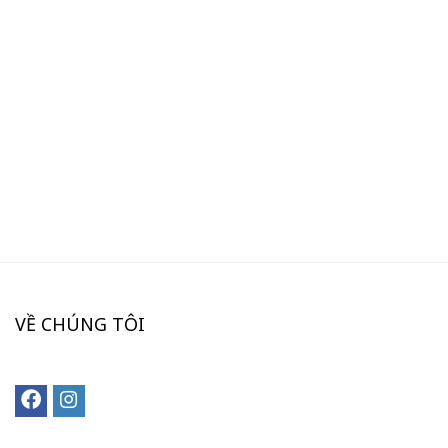
VỀ CHÚNG TÔI