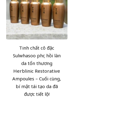
Tinh chất cô đặc
Sulwhasoo phục hồi làn
da tổn thương
Herblinic Restorative
Ampoules – Cuối cùng,
bí mật tái tạo da đã
được tiết lộ!