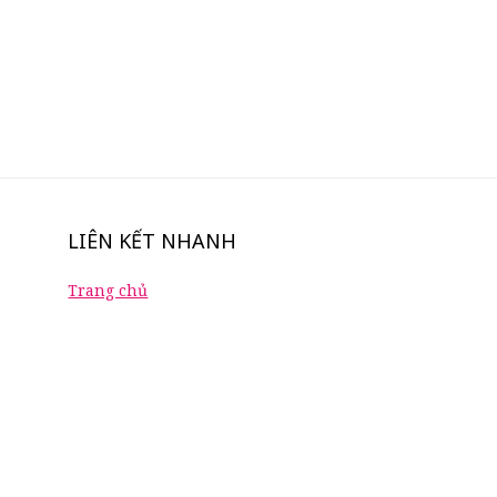
LIÊN KẾT NHANH
Trang chủ
Giới thiệu