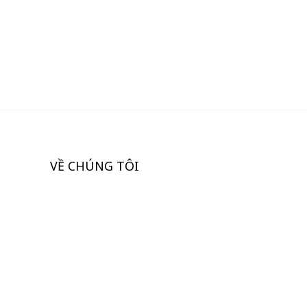
VỀ CHÚNG TÔI
© Bản quyền rivi.vn 2019