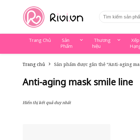
Trang Chủ
Sản
Thương
Xếp
Phẩm
hiệu
Hạn
Trang chủ
Sản phẩm được gắn thẻ “Anti-aging mas
Anti-aging mask smile line
Hiển thị kết quả duy nhất