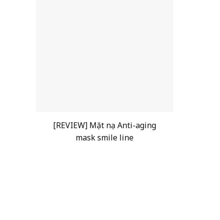
[REVIEW] Mặt nạ Anti-aging
mask smile line