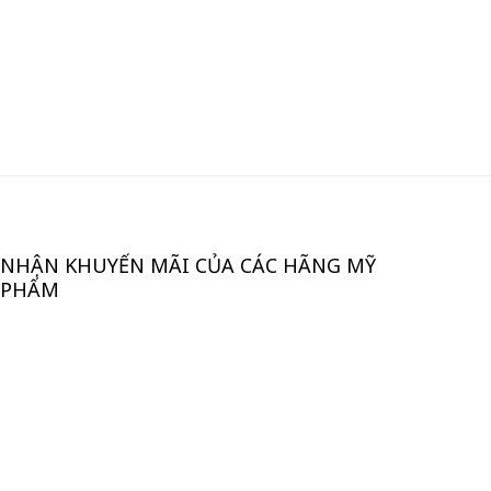
NHẬN KHUYẾN MÃI CỦA CÁC HÃNG MỸ
PHẨM
situs toto