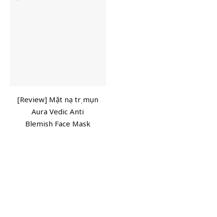
[Review] Mặt nạ trị mụn
Aura Vedic Anti
Blemish Face Mask