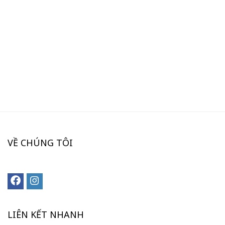
VỀ CHÚNG TÔI
LIÊN KẾT NHANH