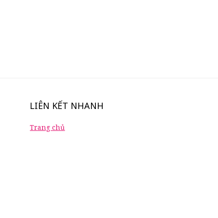
LIÊN KẾT NHANH
Trang chủ
Giới thiệu