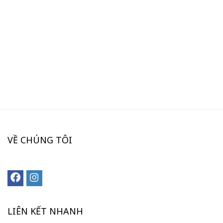
VỀ CHÚNG TÔI
LIÊN KẾT NHANH