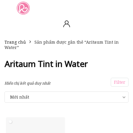
slot online
slot online
bento4d
bento4d
bento4d
bento4d
bento4d
bento4d
bento4d
toto togel
slot gacor
toto slot
slot resmi
toto slot
toto slot
Trang chủ
Sản phẩm được gắn thẻ “Aritaum Tint in
Water”
Aritaum Tint in Water
Filter
Hiển thị kết quả duy nhất
Mới nhất