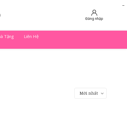
slot online
slot online
bento4d
bento4d
bento4d
bento4d
bento4d
bento4d
bento4d
toto togel
slot gacor
toto slot
slot resmi
toto slot
toto slot
Đăng nhập
à Tặng
Liên Hệ
Mới nhất