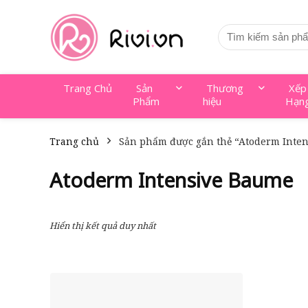
Trang Chủ
Sản
Thương
Xếp
Phẩm
hiệu
Hạn
Trang chủ
Sản phẩm được gắn thẻ “Atoderm Inte
Atoderm Intensive Baume
Hiển thị kết quả duy nhất