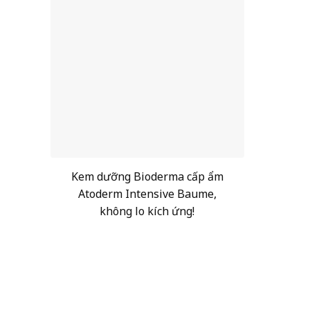
Kem dưỡng Bioderma cấp ẩm
Atoderm Intensive Baume,
không lo kích ứng!