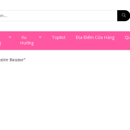
Xu
Toplist
Địa Điểm Cửa Hàng
Qu
g
Hướng
nsive Baume”