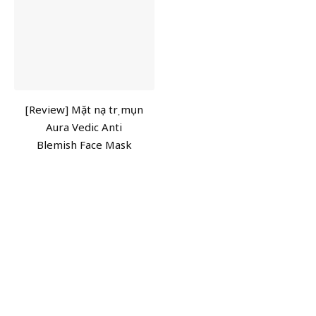
[Review] Mặt nạ trị mụn
Aura Vedic Anti
Blemish Face Mask