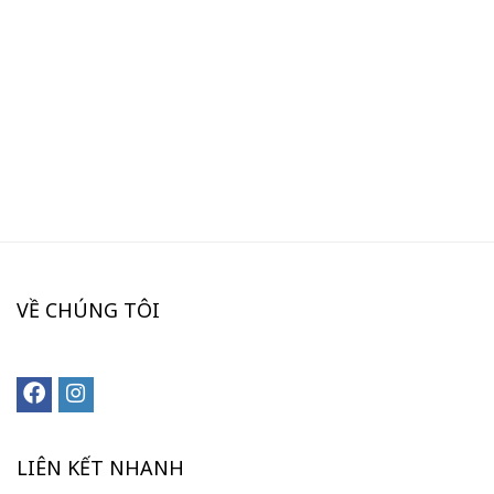
VỀ CHÚNG TÔI
LIÊN KẾT NHANH