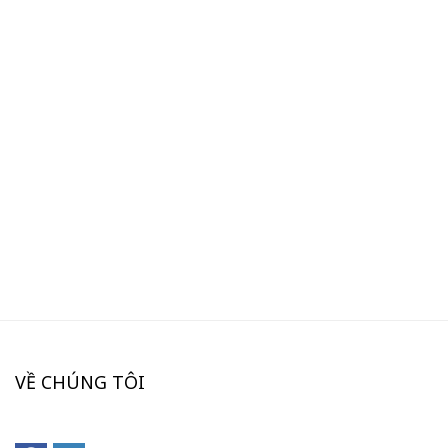
VỀ CHÚNG TÔI