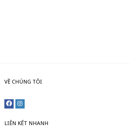
VỀ CHÚNG TÔI
LIÊN KẾT NHANH