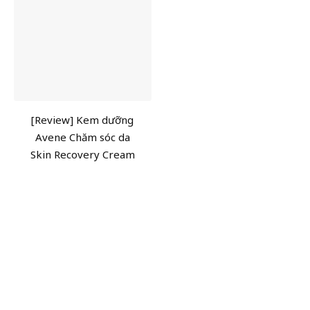
[Review] Kem dưỡng
Avene Chăm sóc da
Skin Recovery Cream