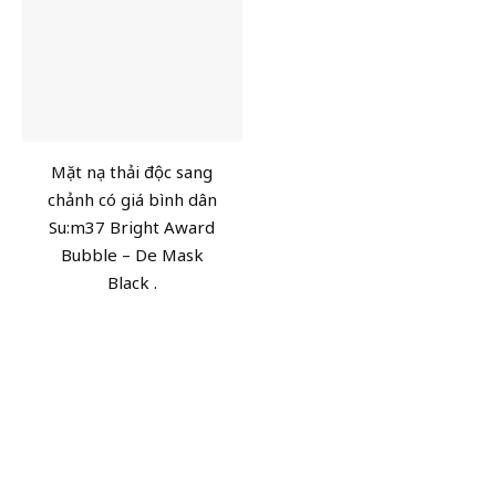
Mặt nạ thải độc sang
chảnh có giá bình dân
Su:m37 Bright Award
Bubble – De Mask
Black .