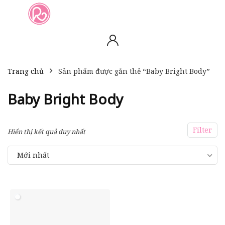
slot online
slot online
bento4d
bento4d
bento4d
bento4d
bento4d
bento4d
bento4d
toto togel
slot gacor
toto slot
slot resmi
toto slot
toto slot
Trang chủ
Sản phẩm được gắn thẻ “Baby Bright Body”
Baby Bright Body
Filter
Hiển thị kết quả duy nhất
Mới nhất