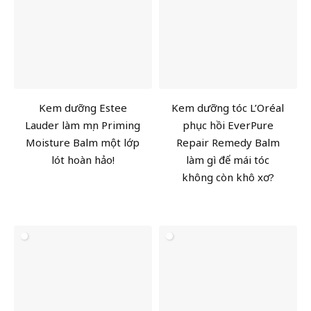
Kem dưỡng Estee
Kem dưỡng tóc L’Oréal
Lauder làm mịn Priming
phục hồi EverPure
Moisture Balm một lớp
Repair Remedy Balm
lót hoàn hảo!
làm gì để mái tóc
không còn khô xơ?