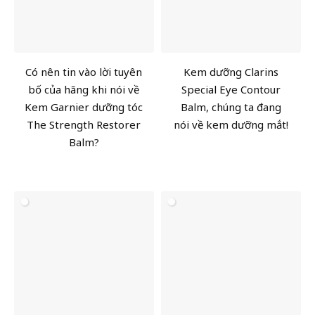
Có nên tin vào lời tuyên
Kem dưỡng Clarins
bố của hãng khi nói về
Special Eye Contour
Kem Garnier dưỡng tóc
Balm, chúng ta đang
The Strength Restorer
nói về kem dưỡng mắt!
Balm?