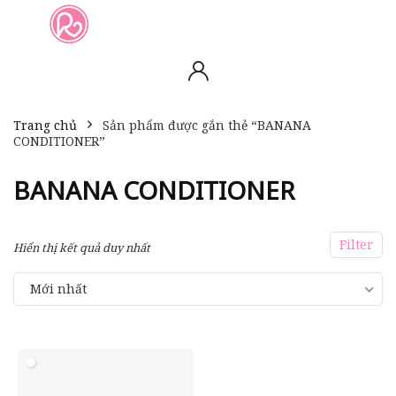
slot online
slot online
bento4d
bento4d
bento4d
bento4d
bento4d
bento4d
bento4d
toto togel
slot gacor
toto slot
slot resmi
toto slot
toto slot
Trang chủ
Sản phẩm được gắn thẻ “BANANA
CONDITIONER”
BANANA CONDITIONER
Filter
Hiển thị kết quả duy nhất
Mới nhất