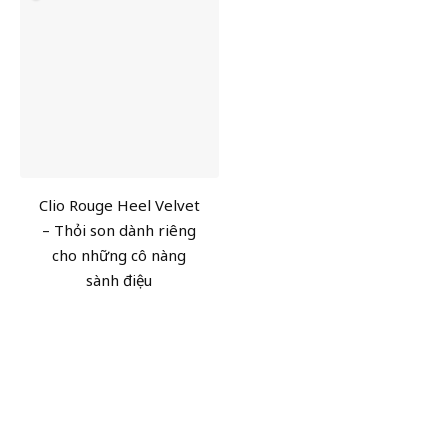
Clio Rouge Heel Velvet
– Thỏi son dành riêng
cho những cô nàng
sành điệu