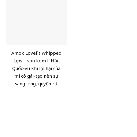
Amok Lovefit Whipped
Lips – son kem lì Hàn
Quốc-vũ khí lợi hại của
mọi cô gái-tạo nên sự
sang trọng, quyến rũ.