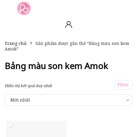
slot online
slot online
bento4d
bento4d
bento4d
bento4d
bento4d
bento4d
bento4d
toto togel
slot gacor
toto slot
slot resmi
toto slot
toto slot
Trang chủ
Sản phẩm được gắn thẻ “Bảng màu son kem
Amok”
Bảng màu son kem Amok
Filter
Hiển thị kết quả duy nhất
Mới nhất