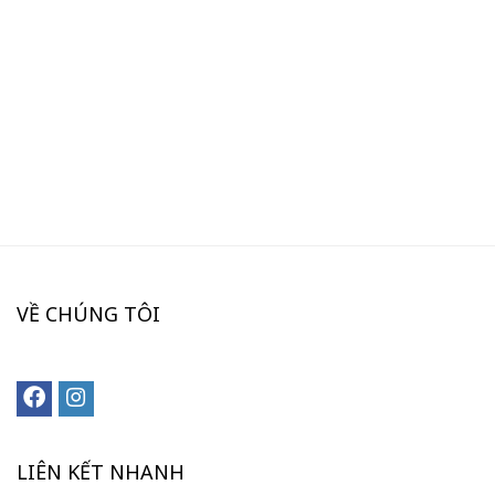
VỀ CHÚNG TÔI
LIÊN KẾT NHANH