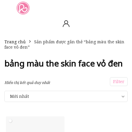
slot online
slot online
bento4d
bento4d
bento4d
bento4d
bento4d
bento4d
bento4d
toto togel
slot gacor
toto slot
slot resmi
toto slot
toto slot
Trang chủ
Sản phẩm được gắn thẻ “bảng màu the skin
face vỏ đen”
bảng màu the skin face vỏ đen
Filter
Hiển thị kết quả duy nhất
Mới nhất