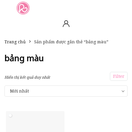
slot online
slot online
bento4d
bento4d
bento4d
bento4d
bento4d
bento4d
bento4d
toto togel
slot gacor
toto slot
slot resmi
toto slot
toto slot
Trang chủ
Sản phẩm được gắn thẻ “bảng màu”
bảng màu
Filter
Hiển thị kết quả duy nhất
Mới nhất