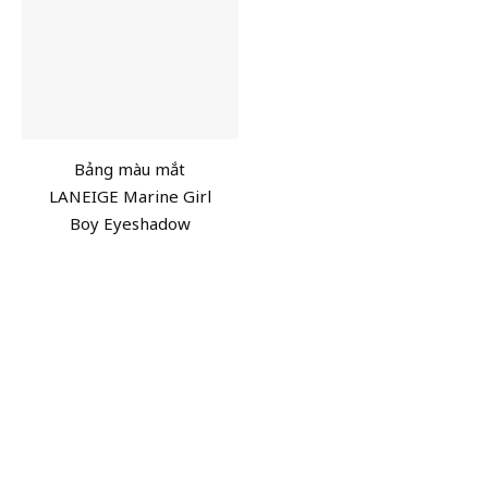
Bảng màu mắt
LANEIGE Marine Girl
Boy Eyeshadow