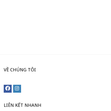
VỀ CHÚNG TÔI
LIÊN KẾT NHANH