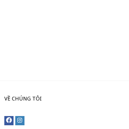
VỀ CHÚNG TÔI