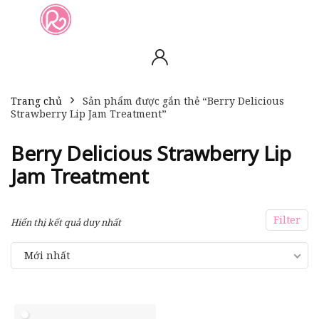
slot online
slot online
bento4d
bento4d
bento4d
bento4d
bento4d
bento4d
bento4d
toto togel
slot gacor
toto slot
slot resmi
toto slot
toto slot
Trang chủ
Sản phẩm được gắn thẻ “Berry Delicious
Strawberry Lip Jam Treatment”
Berry Delicious Strawberry Lip
Jam Treatment
Filter
Hiển thị kết quả duy nhất
Mới nhất