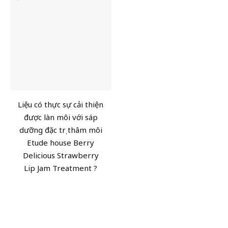
Liệu có thực sự cải thiện
được làn môi với sáp
dưỡng đặc trị thâm môi
Etude house Berry
Delicious Strawberry
Lip Jam Treatment ?