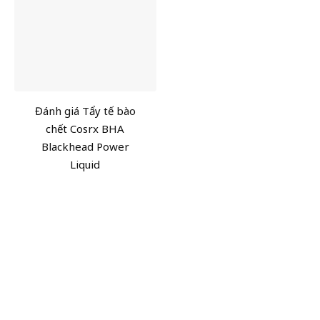
Đánh giá Tẩy tế bào
chết Cosrx BHA
Blackhead Power
Liquid