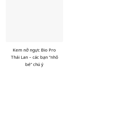
Kem nở ngực Bio Pro
Thái Lan – các bạn “nhỏ
bé” chú ý