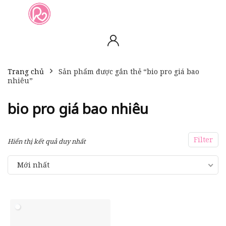
slot online
slot online
bento4d
bento4d
bento4d
bento4d
bento4d
bento4d
bento4d
toto togel
slot gacor
toto slot
slot resmi
toto slot
toto slot
Trang chủ
Sản phẩm được gắn thẻ “bio pro giá bao
nhiêu”
bio pro giá bao nhiêu
Filter
Hiển thị kết quả duy nhất
Mới nhất