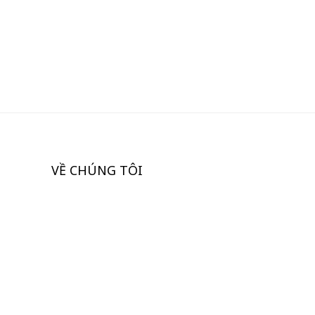
VỀ CHÚNG TÔI
© Bản quyền rivi.vn 2019