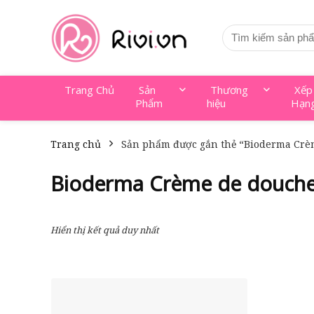
Trang Chủ
Sản
Thương
Xếp
Phẩm
hiệu
Hạn
Trang chủ
Sản phẩm được gắn thẻ “Bioderma Crè
Bioderma Crème de douch
Hiển thị kết quả duy nhất